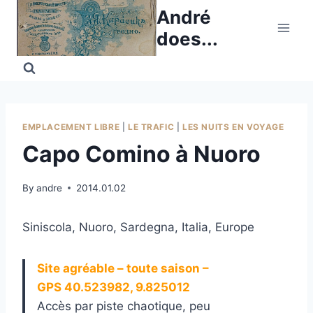
Skip
André
to
does...
content
EMPLACEMENT LIBRE
|
LE TRAFIC
|
LES NUITS EN VOYAGE
Capo Comino à Nuoro
By
andre
2014.01.02
Siniscola, Nuoro, Sardegna, Italia, Europe
Site agréable – toute saison –
GPS 40.523982, 9.825012
Accès par piste chaotique, peu