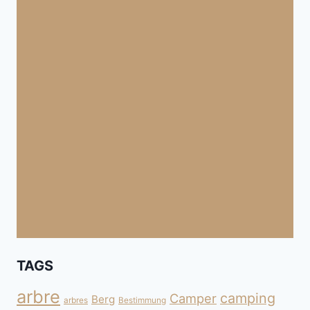
TAGS
arbre
camping
Camper
Berg
arbres
Bestimmung