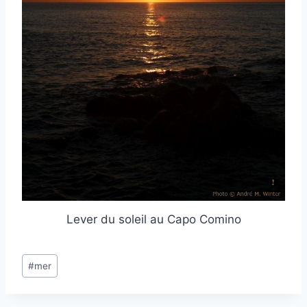
Lever du soleil au Capo Comino
Post
#
mer
Tags: