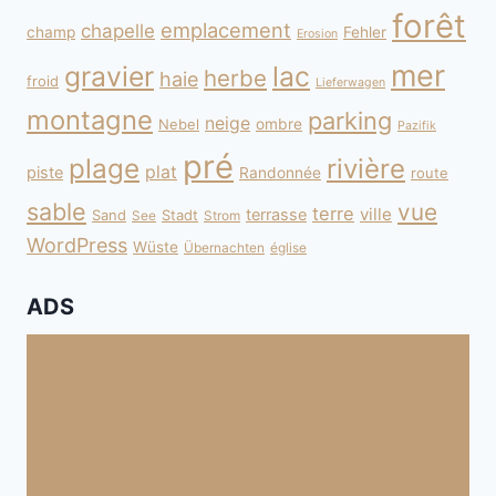
forêt
emplacement
chapelle
champ
Fehler
Erosion
mer
gravier
lac
herbe
haie
froid
Lieferwagen
montagne
parking
neige
Nebel
ombre
Pazifik
pré
plage
rivière
plat
piste
Randonnée
route
sable
vue
terre
ville
terrasse
Sand
Stadt
See
Strom
WordPress
Wüste
Übernachten
église
ADS