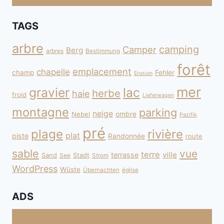
TAGS
arbre
camping
Camper
Berg
arbres
Bestimmung
forêt
emplacement
chapelle
champ
Fehler
Erosion
mer
gravier
lac
herbe
haie
froid
Lieferwagen
montagne
parking
neige
Nebel
ombre
Pazifik
pré
plage
rivière
plat
piste
Randonnée
route
sable
vue
terre
ville
terrasse
Sand
Stadt
See
Strom
WordPress
Wüste
Übernachten
église
ADS