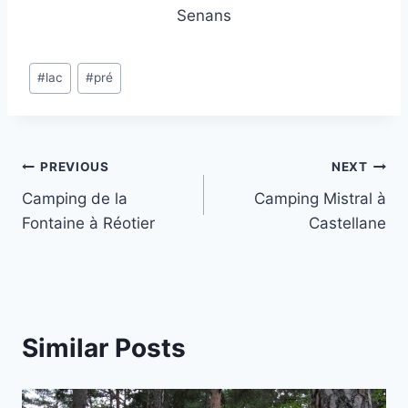
Senans
Post
#
lac
#
pré
Tags:
Post
PREVIOUS
NEXT
Camping de la
Camping Mistral à
navigation
Fontaine à Réotier
Castellane
Similar Posts