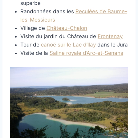
superbe
Randonnées dans les
Reculées de Baume-
les-Messieurs
Village de
Château-Chalon
Visite du jardin du Château de
Frontenay
Tour de
canoë sur le Lac d’Ilay
dans le Jura
Visite de la
Saline royale d’Arc-et-Senans