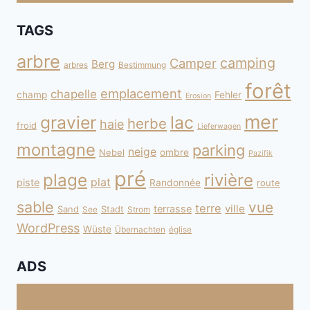
TAGS
arbre
camping
Camper
Berg
arbres
Bestimmung
forêt
emplacement
chapelle
champ
Fehler
Erosion
mer
gravier
lac
herbe
haie
froid
Lieferwagen
montagne
parking
neige
Nebel
ombre
Pazifik
pré
plage
rivière
plat
piste
Randonnée
route
sable
vue
terre
ville
terrasse
Sand
Stadt
See
Strom
WordPress
Wüste
Übernachten
église
ADS