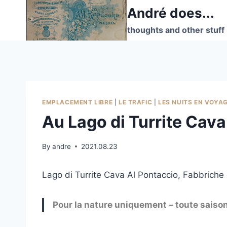
Skip
André does...
to
thoughts and other stuff
content
EMPLACEMENT LIBRE
|
LE TRAFIC
|
LES NUITS EN VOYA
Au Lago di Turrite Cava
By
andre
2021.08.23
Lago di Turrite Cava Al Pontaccio, Fabbriche 
Pour la nature uniquement – toute sais