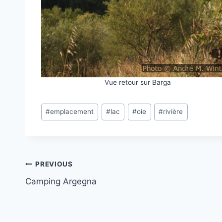
Vue retour sur Barga
Post
#
emplacement
#
lac
#
oie
#
rivière
Tags:
Post
PREVIOUS
Camping Argegna
navigation