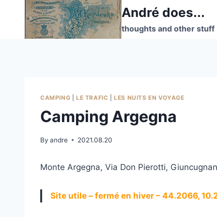
Skip
André does...
to
thoughts and other stuff
content
CAMPING
|
LE TRAFIC
|
LES NUITS EN VOYAGE
Camping Argegna
By
andre
2021.08.20
Monte Argegna, Via Don Pierotti, Giuncugnano
Site utile – fermé en hiver – 44.2066, 10