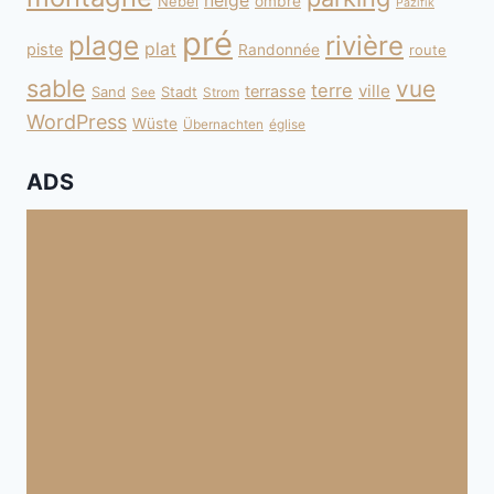
neige
Nebel
ombre
Pazifik
pré
plage
rivière
plat
piste
Randonnée
route
sable
vue
terre
ville
terrasse
Sand
Stadt
See
Strom
WordPress
Wüste
Übernachten
église
ADS