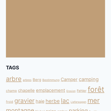
TAGS
arbre
camping
Camper
Berg
arbres
Bestimmung
forêt
emplacement
chapelle
champ
Fehler
Erosion
mer
gravier
lac
herbe
haie
froid
Lieferwagen
montagne
parking