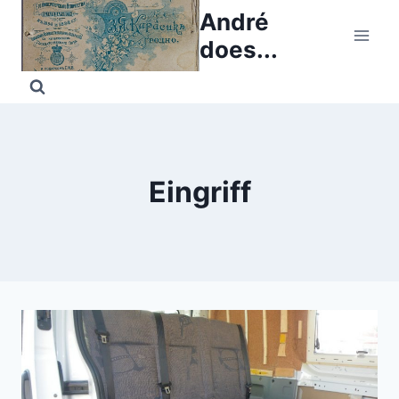
Skip
André
to
does...
content
Eingriff