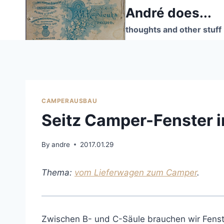
Skip
André does...
to
thoughts and other stuff
content
CAMPERAUSBAU
Seitz Camper-Fenster 
By
andre
2017.01.29
Thema:
vom Lieferwagen zum Camper
.
Zwischen B- und C-Säule brauchen wir Fenster