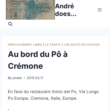
Skip
André
to
does...
content
EMPLACEMENT LIBRE
|
LE TRAFIC
|
LES NUITS EN VOYAGE
Au bord du Pô à
Crémone
By
andre
2015.02.11
En face du restaurant Amici del Po, Via Lungo
Po Europa, Cremona, Italie, Europe.