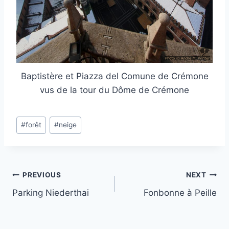
Baptistère et Piazza del Comune de Crémone
vus de la tour du Dôme de Crémone
Post
#
forêt
#
neige
Tags:
Post
PREVIOUS
NEXT
Parking Niederthai
Fonbonne à Peille
navigation