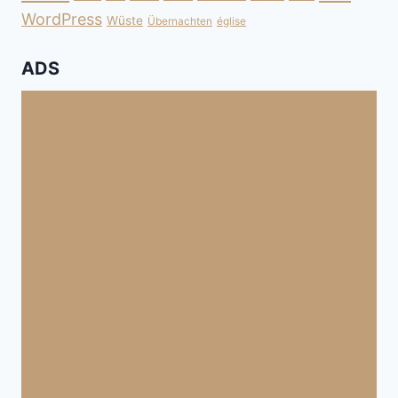
WordPress
Wüste
Übernachten
église
ADS