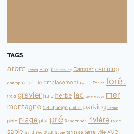
TAGS
arbre
camping
Camper
Berg
arbres
Bestimmung
forêt
emplacement
chapelle
champ
Fehler
Erosion
mer
gravier
lac
herbe
haie
froid
Lieferwagen
montagne
parking
neige
Nebel
ombre
Pazifik
pré
plage
rivière
plat
piste
Randonnée
route
sable
vue
terre
ville
terrasse
Sand
Stadt
See
Strom