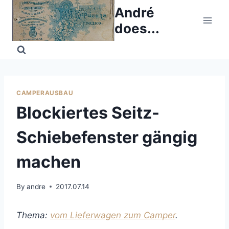
Skip
André
to
does...
content
CAMPERAUSBAU
Blockiertes Seitz-
Schiebefenster gängig
machen
By
andre
2017.07.14
Thema:
vom Lieferwagen zum Camper
.