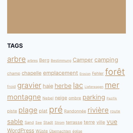
TAGS
arbre
camping
Camper
Berg
arbres
Bestimmung
forêt
emplacement
chapelle
champ
Fehler
Erosion
mer
gravier
lac
herbe
haie
froid
Lieferwagen
montagne
parking
neige
Nebel
ombre
Pazifik
pré
plage
rivière
plat
piste
Randonnée
route
sable
vue
terre
ville
terrasse
Sand
Stadt
See
Strom
WordPress
Wüste
Übernachten
église