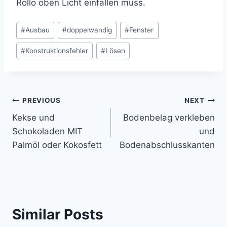
Rollo oben Licht einfallen muss.
Post
#
Ausbau
#
doppelwandig
#
Fenster
Tags:
#
Konstruktionsfehler
#
Lösen
Post
PREVIOUS
NEXT
Kekse und
Bodenbelag verkleben
navigation
Schokoladen MIT
und
Palmöl oder Kokosfett
Bodenabschlusskanten
Similar Posts