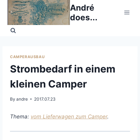
Skip
André
to
does...
content
CAMPERAUSBAU
Strombedarf in einem
kleinen Camper
By
andre
2017.07.23
Thema:
vom Lieferwagen zum Camper
.