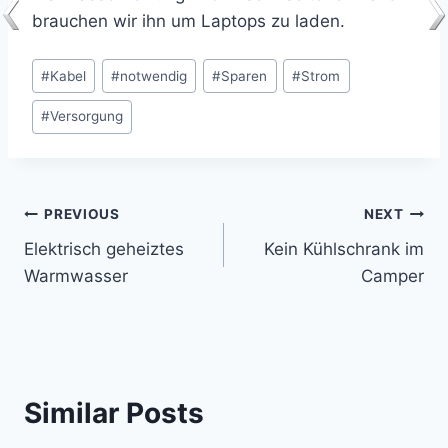
brauchen wir ihn um Laptops zu laden.
Post
#
Kabel
#
notwendig
#
Sparen
#
Strom
Tags:
#
Versorgung
Post
PREVIOUS
NEXT
Elektrisch geheiztes
Kein Kühlschrank im
navigation
Warmwasser
Camper
Similar Posts