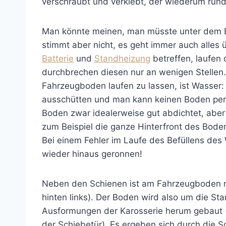
verschraubt und verklebt, der wiederum rund
Man könnte meinen, man müsste unter dem B
stimmt aber nicht, es geht immer auch alles
Batterie
und
Standheizung
betreffen, laufen
durchbrechen diesen nur an wenigen Stellen.
Fahrzeugboden laufen zu lassen, ist Wasser
ausschütten und man kann keinen Boden perfe
Boden zwar idealerweise gut abdichtet, aber
zum Beispiel die ganze Hinterfront des Bode
Bei einem Fehler im Laufe des Befüllens des
wieder hinaus geronnen!
Neben den Schienen ist am Fahrzeugboden nu
hinten links). Der Boden wird also um die St
Ausformungen der Karosserie herum gebaut (
der Schiebetür). Es ergeben sich durch die S