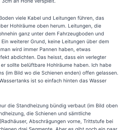
 3cm an Höhe verspielt.
oden viele Kabel und Leitungen führen, das
 über Hohlräume oben herum. Leitungen, die
 ohnehin ganz unter dem Fahrzeugboden und
 Ein weiterer Grund, keine Leitungen über dem
: man wird immer Pannen haben, etwas
kt abdichten. Das heisst, dass ein verlegter
 er sollte belüftbare Hohlräume haben. Ich habe
ns (im Bild wo die Schienen enden) offen gelassen.
 Wassertanks ist so einfach hinten das Wasser
r die Standheizung bündig verbaut (im Bild oben
andheizung, die Schienen und sämtliche
Radhäuser, Abschrägungen vorne, Trittstufe bei
chienen drei Segmente. Aber es gibt noch ein paar