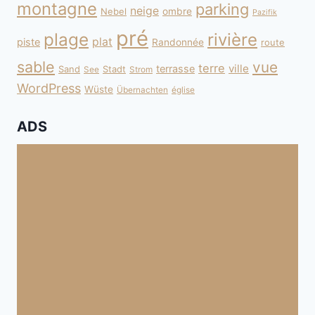
montagne
parking
neige
Nebel
ombre
Pazifik
pré
plage
rivière
plat
piste
Randonnée
route
sable
vue
terre
ville
terrasse
Sand
Stadt
See
Strom
WordPress
Wüste
Übernachten
église
ADS