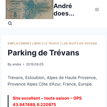
Skip
André
to
does...
content
EMPLACEMENT LIBRE
|
LE TRAFIC
|
LES NUITS EN VOYAGE
Parking de Trévans
By
andre
2019.09.05
Trévans, Estoublon, Alpes de Haute Provence,
Provence Alpes Côte d’Azur, France, Europe.
Site excellent – toute saison – GPS
43.947489, 6.220875