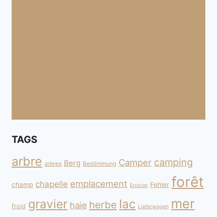
TAGS
arbre
camping
Camper
Berg
arbres
Bestimmung
forêt
emplacement
chapelle
champ
Fehler
Erosion
mer
gravier
lac
herbe
haie
froid
Lieferwagen