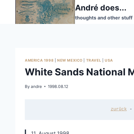
Skip
André does...
to
thoughts and other stuff
content
AMERICA 1998
|
NEW MEXICO
|
TRAVEL
|
USA
White Sands National
By
andre
1998.08.12
zurück
 -
11. August 1998