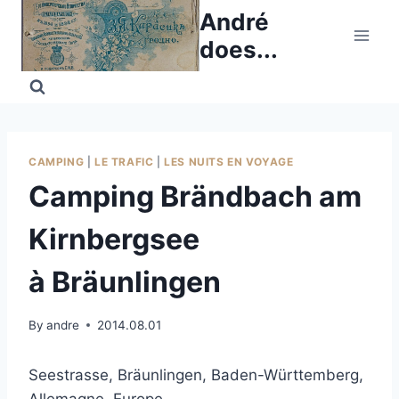
Skip
André
to
does...
content
CAMPING
|
LE TRAFIC
|
LES NUITS EN VOYAGE
Camping Brändbach am
Kirnbergsee
à Bräunlingen
By
andre
2014.08.01
Seestrasse, Bräunlingen, Baden-Württemberg,
Allemagne, Europe