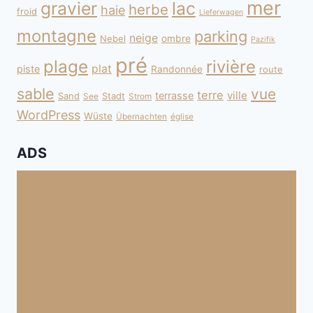
mer
gravier
lac
herbe
haie
froid
Lieferwagen
montagne
parking
neige
Nebel
ombre
Pazifik
pré
plage
rivière
plat
piste
Randonnée
route
sable
vue
terre
ville
terrasse
Sand
Stadt
See
Strom
WordPress
Wüste
Übernachten
église
ADS