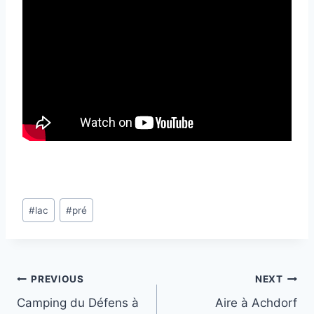
Post
#
lac
#
pré
Tags:
Post
PREVIOUS
NEXT
Camping du Défens à
Aire à Achdorf
navigation