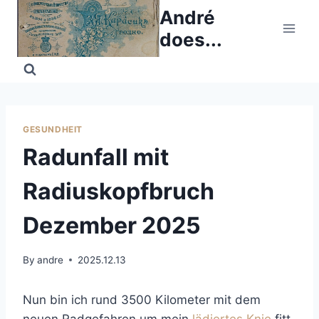
Skip
André
to
does...
content
GESUNDHEIT
Radunfall mit
Radiuskopfbruch
Dezember 2025
By
andre
2025.12.13
Nun bin ich rund 3500 Kilometer mit dem
neuen Radgefahren um mein
lädiertes Knie
fitt